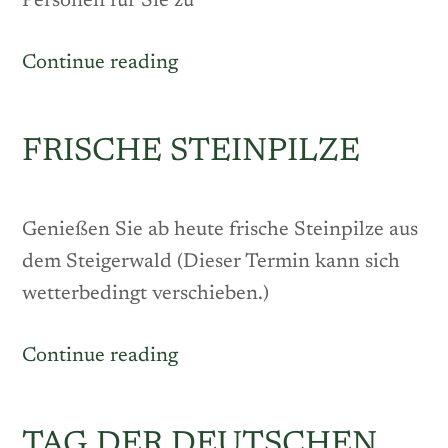
Personen für Sie zu
„Bauerngänse
Continue reading
aus
Freilandhaltung“
FRISCHE STEINPILZE
Genießen Sie ab heute frische Steinpilze aus
dem Steigerwald (Dieser Termin kann sich
wetterbedingt verschieben.)
„Frische
Continue reading
Steinpilze“
TAG DER DEUTSCHEN