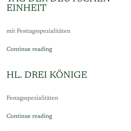
EINHEIT
mit Festtagsspezialitäten
„Tag
Continue reading
der
Deutschen
HL. DREI KÖNIGE
Einheit“
Festagsspezialitäten
„Hl.
Continue reading
Drei