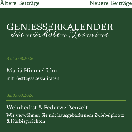
BEITRAGSNAVIGATION
Ältere Beiträge
Neuere Beiträge
Könige“
GENIESSERKALENDER
die nächsten Termine
Sa, 15.08.2026
Mariä Himmelfahrt
mit Festtagsspezialitäten
Sa, 05.09.2026
Weinherbst & Federweißenzeit
Wir verwöhnen Sie mit hausgebackenem Zwiebelplootz
& Kürbisgerichten